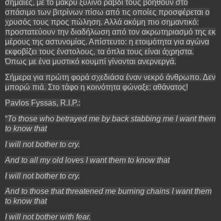
σημαίες, με το μακρύ ξύλινο ραβδί τους βοηθούν στο
σπάσιμο των βιτρίνων πίσω από τις οποίες προσφέρεται ο
χρυσός τους προς πώληση. Αλλά ακόμη πιο σημαντικό:
προστατεύουν την διαδήλωση από τον ακρωτηριασμό της εκ
μέρους της αστυνομίας. Απίστευτο: η ετοιμότητα για αγώνα
εκφοβίζει τους ένστολους, τα όπλα τους είναι άχρηστα.
Όπως με ένα μυστικό κουμπί γίνονται ανερνεργά.
Σήμερα για πρώτη φορά σχεδιάσα έναν νεκρό άνθρωπο. Δεν
μπορώ πιά. Στο τάφο η κοινότητα φώναξε: αθάνατος!
Pavlos Fyssas, R.I.P.:
“
To those who betrayed me by back stabbing me I want them
to know that
I will not bother to cry.
And to all my old loves I want them to know that
I will not bother to cry.
And to those that threatened me burning chains I want them
to know that
I will not bother with fear.