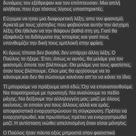
δυνάμεις τον εξέθρεψαν και τον επόπτευσαν. Μια απλή
αλήθεια, που έχει τόσους λίγους υποστηρικτές.
Εύχομαι να ηταν μια διαφορετική λέξη, απο τον φασισμό.
Αρκετά με τους χέστηδες που φοβούνται αυτήν την άσχημη
λέξη
.
Θα ήθελαν να την θάψουν βαθιά στη γη
.
Γιατί θα
εξαφάνιζε τα διδάγματα της Ιστορίας και γιατί τους
υπενθυμίζει την δική τους εμπλοκή στην φρίκη.
Κι όμως τίποτα δεν βοηθά, δεν υπάρχει άλλη λέξη. Ο
Παύλος το ήξερε. Έτσι, όπως κι αυτός, θα μιλάμε για τον
φασισμό, όποτε τον βλέπουμε. Θα μιλάμε για τους φασίστες,
όταν τους βλέπουμε. Ολοι μας θα αρχίσουμε να το
κάνουμε,και δεν θα σώσουμε κανέναν απ’το να κάνει το ίδιο.
Τί μπορούμε να πράξουμε από εδώ; Όχι να επαναπαυθούμε.
Να παρατηρούμε με προσοχή. Να αναλύουμε το πεδίο
μάχης. Να δείξουμε την αλληλεγγύη μας: μαζί με όλους
εκείνους, οι οποίοι για τους άλλους αλλά και εμάς,
αποφασιστικά ενορχηστρώνουν τη σύγκρουση. Πρέπει να
ενορχηστρωθεί, και πρωτίστως πρέπει να ενορχηστρωθεί
μαζί. Η αντίσταση νιώθει απελπισμένη όταν είσαι μόνη/ος.
Ο Παύλος ήταν πάντα οξύς μπροστά στον φασιστικό