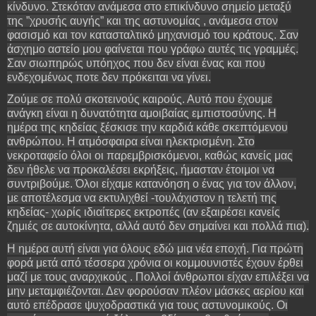
κίνδυνο. Στεκόταν ανάμεσα στο επικίνδυνο σημείο μεταξύ
της ”χρυσής αυγής” και της αστυνομίας , ανάμεσα στον
φασισμό και τον κατασταλτικό μηχανισμό του κράτους. Σαν
άσχημο αστείο μου φαίνεται που γράφω αυτές τις γραμμές.
Σαν σιωπηρώς υπόηχος που δεν είναι ένας και που
ενδεχομένως ποτε δεν πρόκειται να γίνει.
Ζούμε σε πολύ σκοτεινούς καιρούς. Αυτό που έχουμε
ανάγκη είναι η δυνατότητα αμοιβαίας εμπιστοσύνης. Η
ημέρα της κηδείας ξέσκισε την καρδιά κάθε σκεπτόμενου
ανθρώπου. Η ατμόσφαιρα είναι ηλεκτρισμένη. Στο
νεκροταφείο όλοι οι παρεμβρισκόμενοι, καθώς κανείς μας
δεν ήθελε να προκαλέσει εκρήξεις, ήμασταν έτοιμοι να
συντριβούμε. Όλοι είχαμε κατανόηση ο ένας για τον άλλον,
με αποτέλεσμα να εκτυλιχθεί -τουλάχιστον η τελετή της
κηδείας- χωρίς ιδιαίτερες εκτροπές (αν εξαιρέσει κανείς
ζημιές σε αυτοκίνητα, αλλά αυτό δεν σημαίνει και πολλά πια).
Η ημέρα αυτή είναι για όλους εδώ μια νέα εποχή. Για πρώτη
φορά μετά από τέσσερα χρόνια οι κομμουνιστές έχουν έρθει
μαζί με τους αναρχικούς . Πολλοί άνθρωποι είχαν επιλέξει να
μην μεταμφιέζονται. Δεν φορούσαν πλέον μάσκες αερίου και
αυτό επέδρασε ψυχοδραστικά για τους αστυνομικούς. Οι