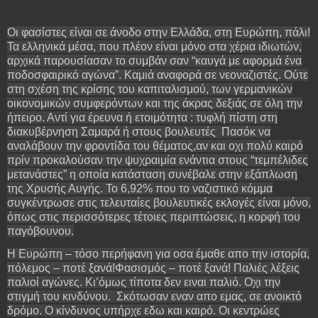
Οι φασίστες είναι σε άνοδο στην Ελλάδα, στη Ευρώπη, πάλι!
Τα ελληνικά μέσα, που πλέον είναι μόνο στα χέρια ιδιωτών,
αρχικά παρουσίασαν το συμβάν σαν “καυγά με αφορμά ένα
ποδοσφαιρικό αγώνα”. Καμιά αναφορά σε νεοναζιστές. Ούτε
στη σχέση της κρίσης του καπιταλισμού, των γερμανικών
οικονομικών συμφερόντων και της άκρας δεξιάς σε όλη την
ήπειρο. Αντί για έρευνα ή ετοιμότητα : τυφλή πίστη στη
διακυβέρνηση Σαμαρά ή στους βουλευτές Πασόκ να
αναλάβουν την φροντίδα του θέματος,αν και οχι πολύ καιρό
πρίν προκαλούσαν την ψυχραιμία ενάντια στους “τεμπέλιδες
μετανάστες” η οποία κατάσταση συνέβαλε στην εξάπλωση
της Χρυσής Αυγής. Το 6,92% που το ναζιστικό κόμμα
συγκέντρωσε στις τελευταίες βουλευτικές εκλογές είναι μόνο,
όπως στις περισσότερες τέτοιες περιπτώσεις, η κορφή του
παγόβουνου.
Η Ευρώπη – τόσο περήφανη για οσα έμαθε απο την ιστορία,
πόλεμος – ποτέ ξανά!Φασισμός – ποτέ ξανά! Παλιές λέξεις
παλιοί αγώνες. Κι’όμως τίποτα δεν ειναι παλιό. Οχι την
στιγμή του κινδύνου. Σκότωσαν εναν απο εμας, σε ανοικτό
δρόμο. Ο κίνδυνος υπήρχε εδω και καιρό. Οι κεντρώες