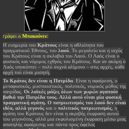
ράφει ο
Μπακούνιν
:
Γ
Η ευημερία του
Κράτους
είναι η αθλιότητα του
πραγματικού Έθνους, του
λαού
. Το μεγαλείο και η ισχύς
του Κράτους είναι η σκλαβιά του Λαού. Ο Λαός είναι ο
φυσικός και νόμιμος εχθρός του Κράτους. Και αν ακόμη ο
Λαός υποκύπτει – πολύ συχνά αλίμονο – στις αρχές, κάθε
αρχή τού είναι μισητή.
Το Κράτος δεν είναι η Πατρίδα
. Είναι η αφαίρεση, ο
μεταφυσικός, μυστικιστικός, πολιτικός, νομικός μύθος της
πατρίδας.
Οι λαϊκές μάζες όλων των χωρών αγαπούν
βαθιά την Πατρίδα τους. Αλλά αυτό είναι μία φυσική
πραγματική αγάπη.
Ο πατριωτισμός του λαού δεν είναι
ιδέα, αλλά γεγονός
και ο
πολιτικός πατριωτισμός
, η
αγάπη του Κράτους δεν είναι η ακριβής έκφραση αυτού
του γεγονότος, αλλά μια εκφυλισμένη έκφραση μέσω μιας
απατηλής αφαίρεσης και πάντα προς όφελος