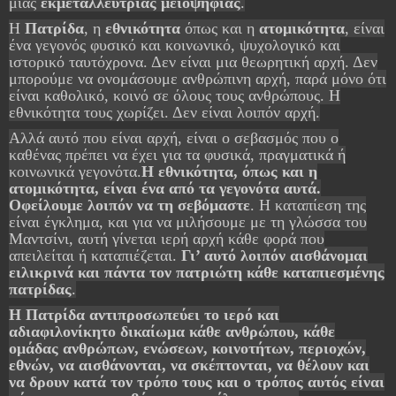
μιας
εκμεταλλεύτριας μειοψηφίας
.
Η
Πατρίδα
, η
εθνικότητα
όπως και η
ατομικότητα
, είναι
ένα γεγονός φυσικό και κοινωνικό, ψυχολογικό και
ιστορικό ταυτόχρονα. Δεν είναι μια θεωρητική αρχή. Δεν
μπορούμε να ονομάσουμε ανθρώπινη αρχή, παρά μόνο ότι
είναι καθολικό, κοινό σε όλους τους ανθρώπους. Η
εθνικότητα τους χωρίζει. Δεν είναι λοιπόν αρχή.
Αλλά αυτό που είναι αρχή, είναι ο σεβασμός που ο
καθένας πρέπει να έχει για τα φυσικά, πραγματικά ή
κοινωνικά γεγονότα.
Η εθνικότητα, όπως και η
ατομικότητα, είναι ένα από τα γεγονότα αυτά.
Οφείλουμε λοιπόν να τη σεβόμαστε
. Η καταπίεση της
είναι έγκλημα, και για να μιλήσουμε με τη γλώσσα του
Μαντσίνι, αυτή γίνεται ιερή αρχή κάθε φορά που
απειλείται ή καταπιέζεται.
Γι’ αυτό λοιπόν αισθάνομαι
ειλικρινά και πάντα τον πατριώτη κάθε καταπιεσμένης
πατρίδας
.
Η Πατρίδα αντιπροσωπεύει το ιερό και
αδιαφιλονίκητο δικαίωμα κάθε ανθρώπου, κάθε
ομάδας ανθρώπων, ενώσεων, κοινοτήτων, περιοχών,
εθνών, να αισθάνονται, να σκέπτονται, να θέλουν και
να δρουν κατά τον τρόπο τους και ο τρόπος αυτός είναι